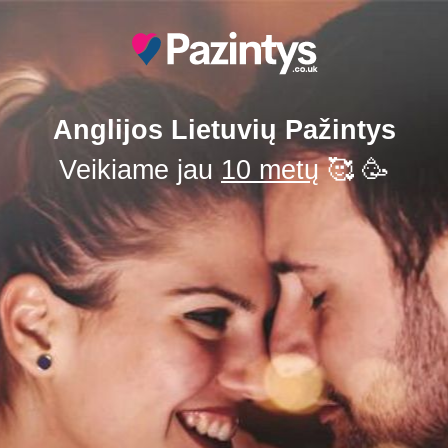
Anglijos Lietuvių Pažintys
Veikiame jau
10 metų
🥰 🥳