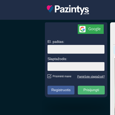
Prisijunkite!
El. paštas:
Slaptažodis:
Prisiminti mane
Pamiršote slaptažodį?