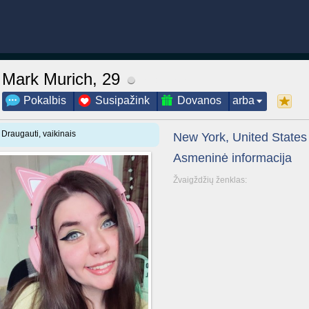
Mark Murich
, 29
12 Liepa 2025
Pokalbis
Susipažink
Dovanos
arba
Draugauti, vaikinais
New York, United States
Asmeninė informacija
Žvaigždžių ženklas: