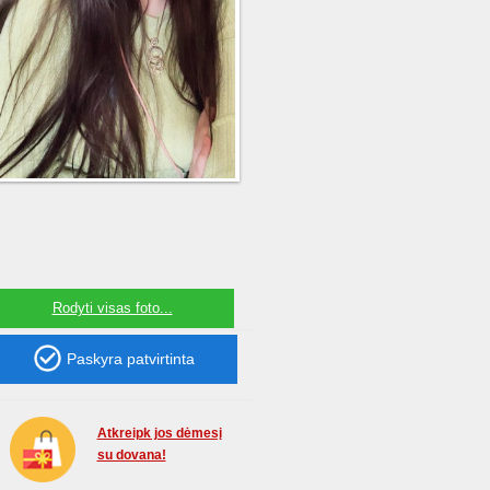
Rodyti visas foto...
Paskyra
patvirtinta
Atkreipk jos dėmesį
su dovana!