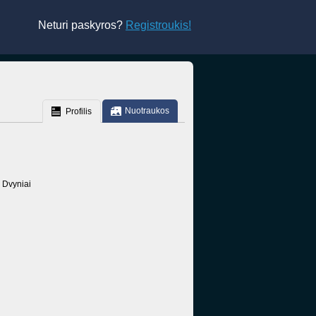
Neturi paskyros?
Registroukis!
Nuotraukos
Profilis
Dvyniai