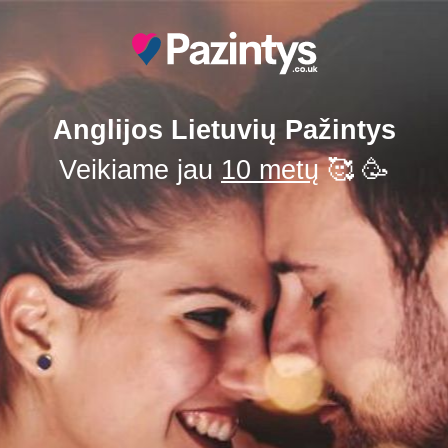
Anglijos Lietuvių Pažintys
Veikiame jau
10 metų
🥰 🥳